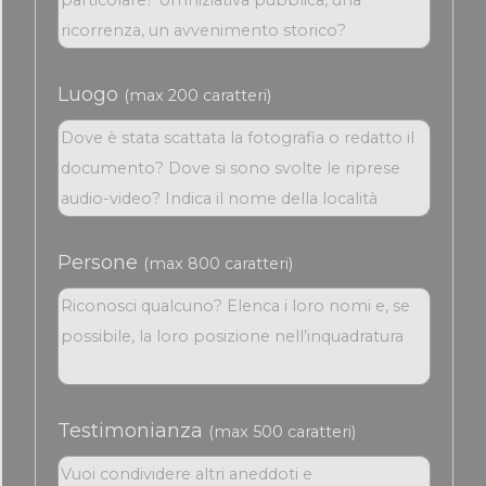
Luogo
(max 200 caratteri)
Persone
(max 800 caratteri)
Testimonianza
(max 500 caratteri)