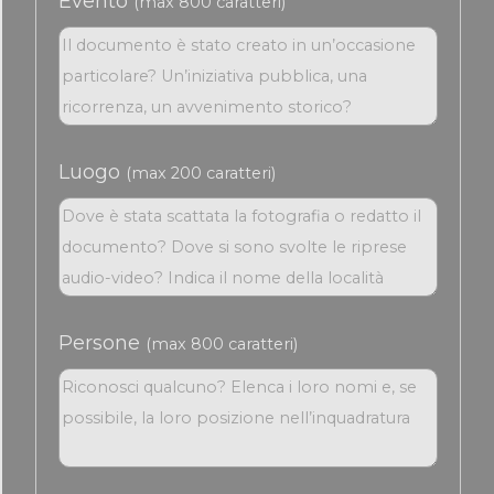
Evento
(max 800 caratteri)
Luogo
(max 200 caratteri)
Persone
(max 800 caratteri)