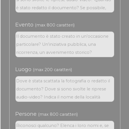
Evento
(max 800 caratteri)
Luogo
(max 200 caratteri)
Persone
(max 800 caratteri)