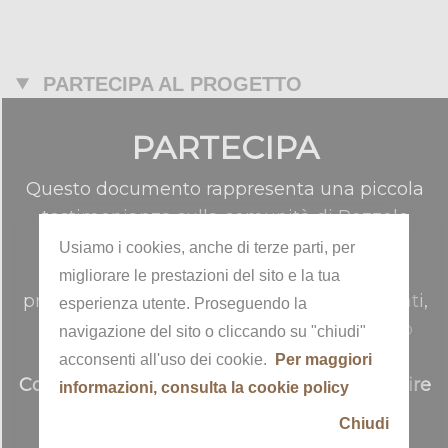
PARTECIPA AL PROGETTO
PARTECIPA
Questo documento rappresenta una piccola
testimonianza sulla comunità di Pozzolo
Formigaro
Usiamo i cookies, anche di terze parti, per
Per ricostruire il contesto in cui è stato
migliorare le prestazioni del sito e la tua
prodotto o realizzato - i luoghi e gli ambienti,
esperienza utente. Proseguendo la
il periodo storico, i protagonisti - abbiamo
navigazione del sito o cliccando su "chiudi"
bisogno del tuo aiuto.
acconsenti all'uso dei cookie.
Per maggiori
Compila il modulo sottostante per contribuire
informazioni, consulta la cookie policy
al nostro progetto di comunità
Chiudi