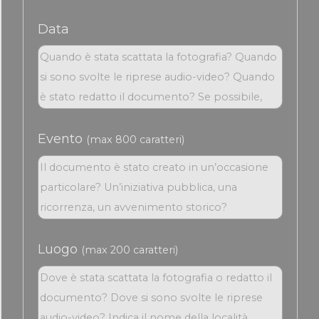
Data
Evento
(max 800 caratteri)
Luogo
(max 200 caratteri)