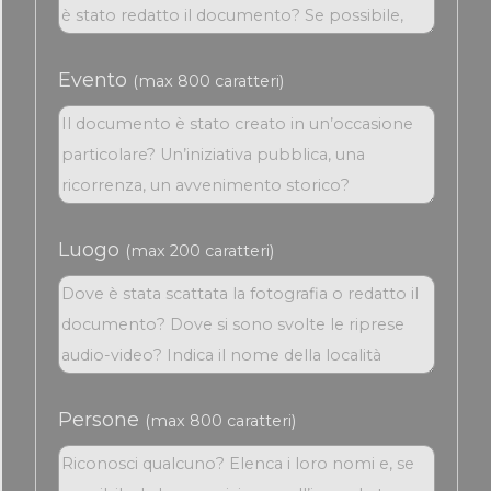
Evento
(max 800 caratteri)
Luogo
(max 200 caratteri)
Persone
(max 800 caratteri)