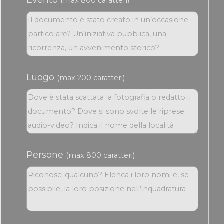
Evento
(max 800 caratteri)
Luogo
(max 200 caratteri)
Persone
(max 800 caratteri)