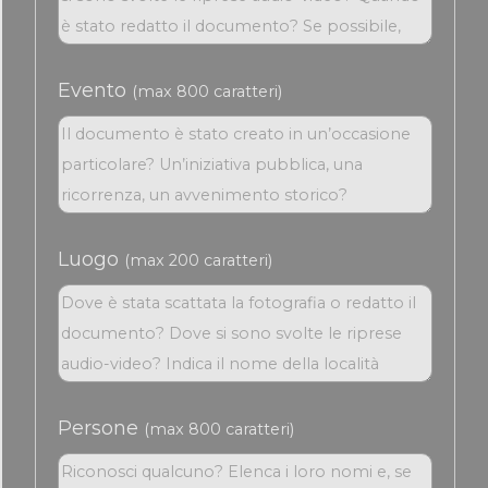
Evento
(max 800 caratteri)
Luogo
(max 200 caratteri)
Persone
(max 800 caratteri)