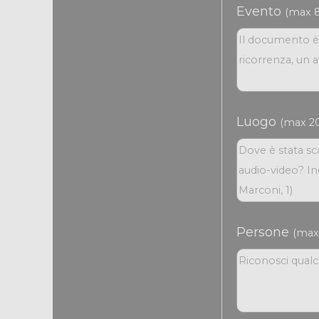
Evento
(max 8
Luogo
(max 20
Persone
(max 