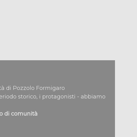
à di Pozzolo Formigaro
 periodo storico, i protagonisti - abbiamo
to di comunità