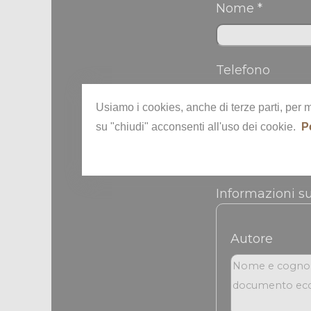
Nome *
Telefono
Usiamo i cookies, anche di terze parti, per 
su "chiudi" acconsenti all'uso dei cookie.
P
Nickname
Informazioni s
Autore