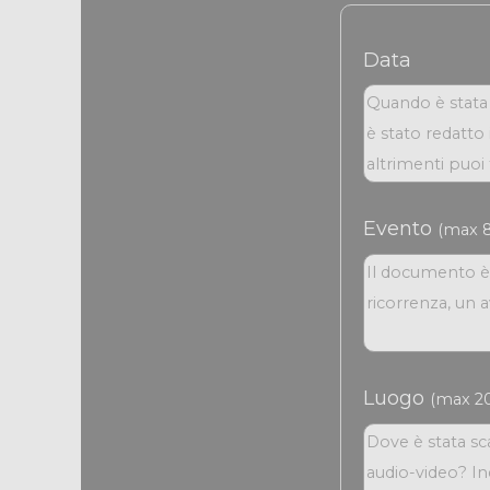
Data
Evento
(max 8
Luogo
(max 20