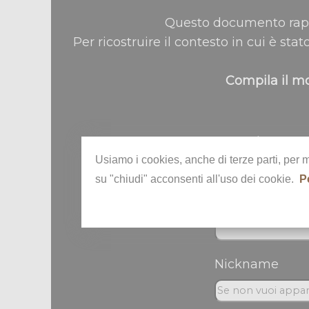
Questo documento rapp
Per ricostruire il contesto in cui è stat
Compila il mo
Nome *
Usiamo i cookies, anche di terze parti, per 
su "chiudi" acconsenti all'uso dei cookie.
P
Telefono
Nickname