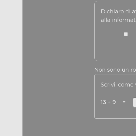
Dichiaro di a
alla informat
Non sono un r
Scrivi, come
13
+
9
=