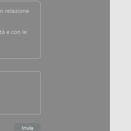
tà e con le
a
Invia