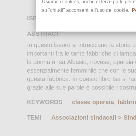
Usiamo i cookies, anche di terze parti, per 
su "chiudi" acconsenti all'uso dei cookie.
P
ISBN
9788875360023
ABSTRACT
In questo lavoro si intrecciano la storia 
importanti fra le tante fabbriche di lamp
la donna è Isa Albasio, novese, operaia e
essenzialmente femminile che con le sue i
questa fabbrica. In questo libro Isa si rac
grazie alle sue parole è possibile ricostr
KEYWORDS
classe operaia
,
fabbri
TEMI
Associazioni sindacali > Sind