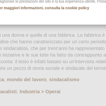
migliorare le prestazioni del sito e la tua esperienza utente. Pr
er maggiori informazioni, consulta la cookie policy
di una donna e quella di una fabbrica. La fabbrica è
adine che hanno caratterizzato per un certo periodo 
 sindacalista, che per trent'anni ha rappresentato l
niziative e le sue lotte ha fatto da contrappunto al
conta: il testo è infatti basato su un'intervista rela
uire un pezzo di storia sociale e sindacale del terro
ca
,
mondo del lavoro
,
sindacalismo
acalisti
,
Industria > Operai