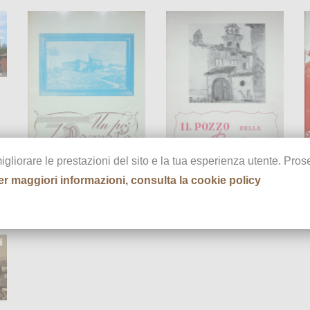
migliorare le prestazioni del sito e la tua esperienza utente. Pr
e
Un po' di Pozzolo
Il pozzo della Borlasca
L
er maggiori informazioni, consulta la cookie policy
1970
1972
1