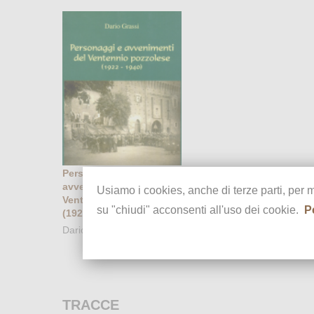
Personaggi e
avvenimenti del
Usiamo i cookies, anche di terze parti, per 
Ventennio pozzolese
su "chiudi" acconsenti all'uso dei cookie.
P
(1922 - 1940)
Dario Grassi, 2007
TRACCE