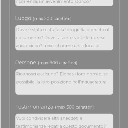
Luogo
(max 200 caratteri)
Persone
(max 800 caratteri)
Testimonianza
(max 500 caratteri)