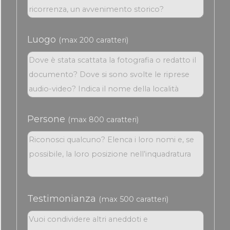
Luogo
(max 200 caratteri)
Persone
(max 800 caratteri)
Testimonianza
(max 500 caratteri)