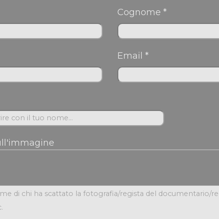
Cognome *
Email *
ull'immagine