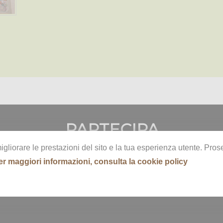
PARTECIPA
migliorare le prestazioni del sito e la tua esperienza utente. Pr
resenta una piccola testimonianza sulla comunit
er maggiori informazioni, consulta la cookie policy
o prodotto o realizzato - i luoghi e gli ambienti, il
bisogno del tuo aiuto.
dulo sottostante per contribuire al nostro proget