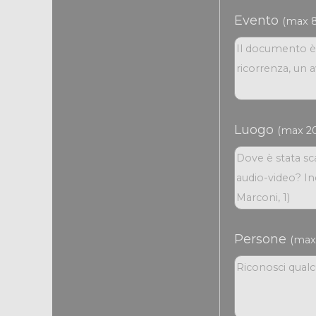
Evento
(max 8
Luogo
(max 20
Persone
(max 