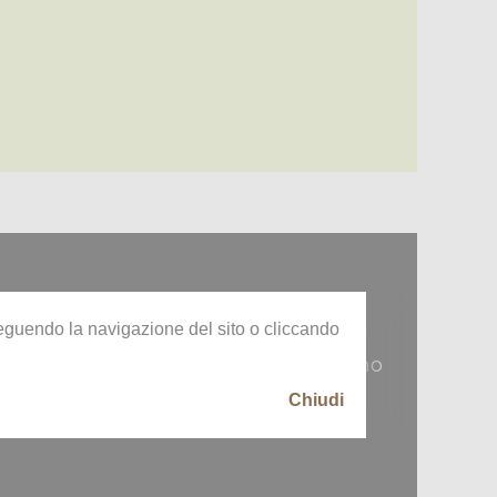
oseguendo la navigazione del sito o cliccando
à di Pozzolo Formigaro
 periodo storico, i protagonisti - abbiamo
Chiudi
to di comunità